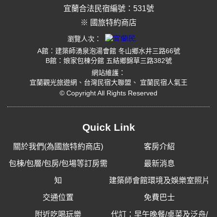
宜蘭合法民宿編號：531號
※ 國旅特約商店
瀏覽人次：
A館：建築師湧泉泡湯會館 冬山鄉水井三路66號
B館：娘家包棟分館 五結鄉錦草三路382號
網站維護：
宜蘭觀光旅遊網
、
台灣民宿大聯盟
、
宜蘭民宿人氣王
© Copyright All Rights Reserved
Quick Link
關於我們(為國旅特約商店)
客房介紹
包棟/包層/包房/包場等訂房需
最新消息
知
建築師會館環境及娛樂室照片
交通位置
免費巴士
附近吃喝玩樂
代訂：早午晚餐/桌菜及泛舟/